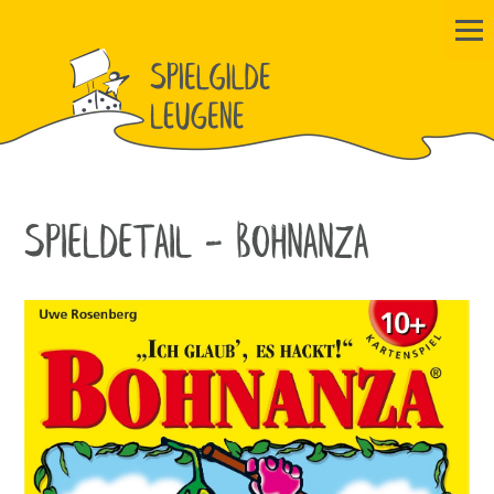
SPIELDETAIL - BOHNANZA