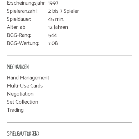
Erscheinungsjahr:
1997
Spieleranzahl:
2 bis 7 Spieler
Spieldauer:
45 min.
Alter: ab
12 Jahren
BGG-Rang:
544
BGG-Wertung:
7.08
MECHANIKEN
Hand Management
Multi-Use Cards
Negotiation
Set Collection
Trading
SPIELEAUTOR(EN)