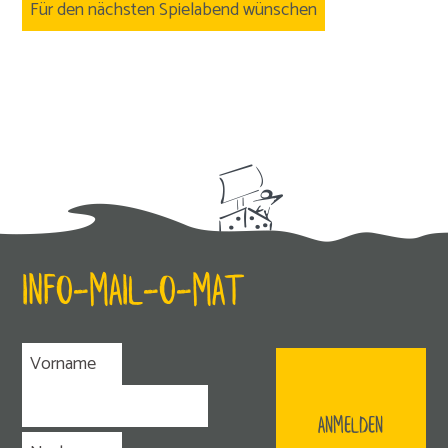
Für den nächsten Spielabend wünschen
INFO-MAIL-O-MAT
Vorname
ANMELDEN