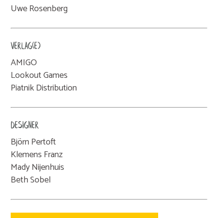
Uwe Rosenberg
VERLAG(E)
AMIGO
Lookout Games
Piatnik Distribution
DESIGNER
Björn Pertoft
Klemens Franz
Mady Nijenhuis
Beth Sobel