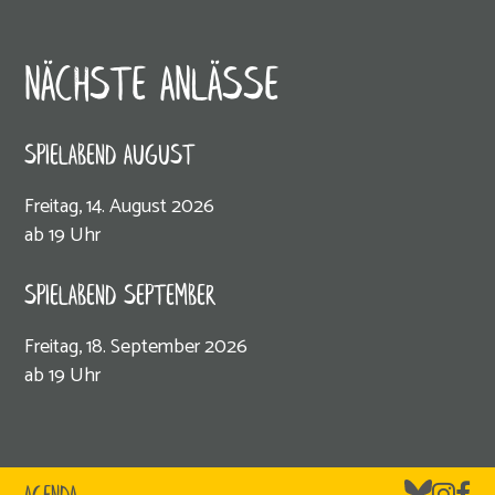
NÄCHSTE ANLÄSSE
SPIELABEND AUGUST
Freitag, 14. August 2026
ab 19 Uhr
SPIELABEND SEPTEMBER
Freitag, 18. September 2026
ab 19 Uhr