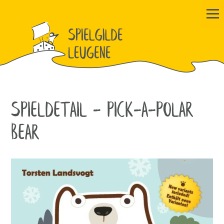
SPIELDETAIL - PICK-A-POLAR
BEAR