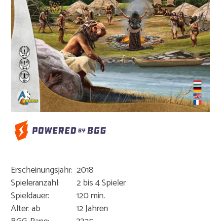
Erscheinungsjahr:
2018
Spieleranzahl:
2 bis 4 Spieler
Spieldauer:
120 min.
Alter: ab
12 Jahren