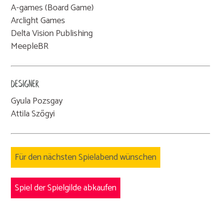
A-games (Board Game)
Arclight Games
Delta Vision Publishing
MeepleBR
DESIGNER
Gyula Pozsgay
Attila Szőgyi
Für den nächsten Spielabend wünschen
Spiel der Spielgilde abkaufen