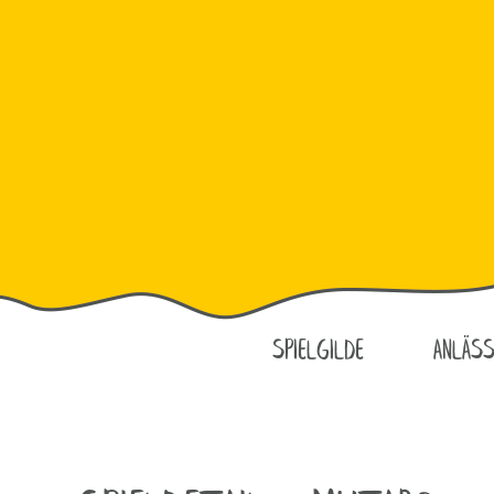
SPIELGILDE
ANLÄSS