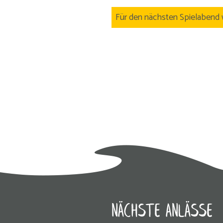
Für den nächsten Spielabend
NÄCHSTE ANLÄSSE