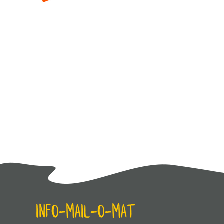
INFO-MAIL-O-MAT