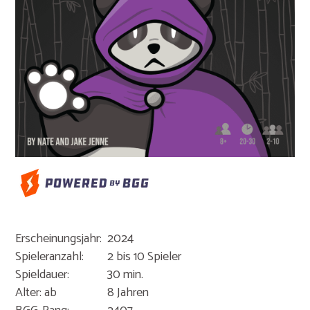
Erscheinungsjahr:
2024
Spieleranzahl:
2 bis 10 Spieler
Spieldauer:
30 min.
Alter: ab
8 Jahren