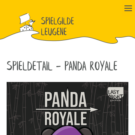
SPIELDETAIL - PANDA ROYALE