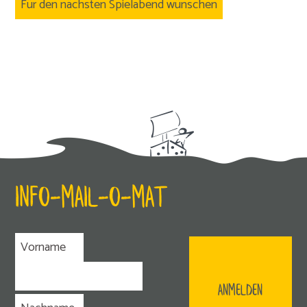
Für den nächsten Spielabend wünschen
INFO-MAIL-O-MAT
Vorname
ANMELDEN