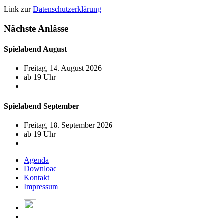
Link zur
Datenschutzerklärung
Nächste Anlässe
Spielabend August
Freitag, 14. August 2026
ab 19 Uhr
Spielabend September
Freitag, 18. September 2026
ab 19 Uhr
Agenda
Download
Kontakt
Impressum