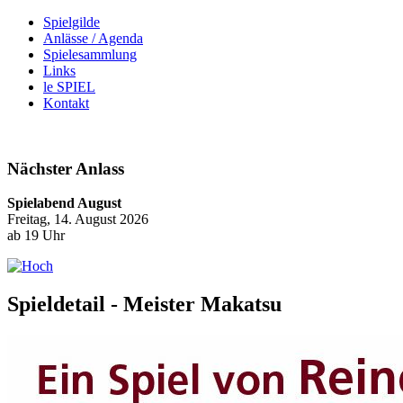
Spielgilde
Anlässe / Agenda
Spielesammlung
Links
le SPIEL
Kontakt
Nächster Anlass
Spielabend August
Freitag, 14. August 2026
ab 19 Uhr
Spieldetail - Meister Makatsu